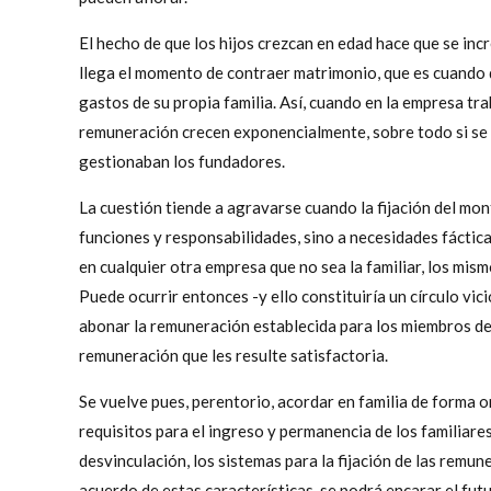
El hecho de que los hijos crezcan en edad hace que se in
llega el momento de contraer matrimonio, que es cuando 
gastos de su propia familia. Así, cuando en la empresa tr
remuneración crecen exponencialmente, sobre todo si se 
gestionaban los fundadores.
La cuestión tiende a agravarse cuando la fijación del m
funciones y responsabilidades, sino a necesidades fáctica
en cualquier otra empresa que no sea la familiar, los mis
Puede ocurrir entonces -y ello constituiría un círculo vi
abonar la remuneración establecida para los miembros de 
remuneración que les resulte satisfactoria.
Se vuelve pues, perentorio, acordar en familia de forma o
requisitos para el ingreso y permanencia de los familiare
desvinculación, los sistemas para la fijación de las remu
acuerdo de estas características, se podrá encarar el fut