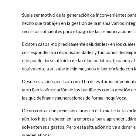
S
uele ser motivo de la generación de inconvenientes para 
hecho que trabajen en la gestión de la misma varios integ
recursos suficientes para el pago de las remuneraciones
Existen casos -no precisamente saludables- en los cuales
correspondería a responsabilidades y funciones desempe
ello puede darse al inicio de la relación laboral, cuando a
equivalente a un salario mínimo, pero el beneficiado con l
Desde esta perspectiva, con el fin de evitar inconvenient
que rijan la vinculación de los familiares con la gestión 
las que definan remuneraciones de forma inequívoca.
De no contar con premisas claras en esta materia, las pr
aún, los hijos trabajen en la empresa “para aprender”, dá
solventen sus gastos. Pero esta situación no va a durar 
pueden aflorar.