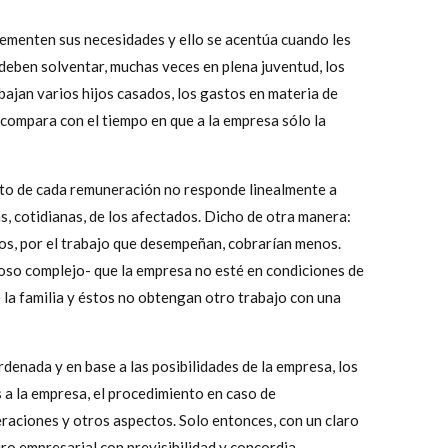
crementen sus necesidades y ello se acentúa cuando les
deben solventar, muchas veces en plena juventud, los
abajan varios hijos casados, los gastos en materia de
compara con el tiempo en que a la empresa sólo la
onto de cada remuneración no responde linealmente a
s, cotidianas, de los afectados. Dicho de otra manera:
mos, por el trabajo que desempeñan, cobrarían menos.
cioso complejo- que la empresa no esté en condiciones de
la familia y éstos no obtengan otro trabajo con una
rdenada y en base a las posibilidades de la empresa, los
s a la empresa, el procedimiento en caso de
neraciones y otros aspectos. Solo entonces, con un claro
uro empresarial con previsibilidad y concordia.