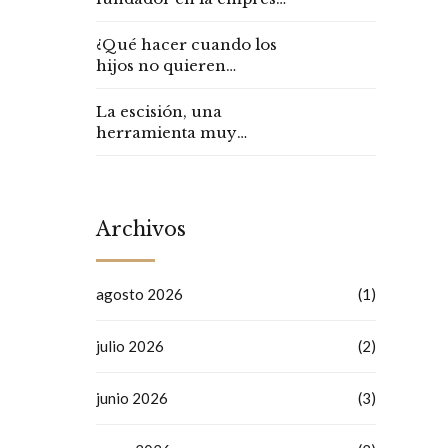
familiar
¿Qué hacer cuando los
hijos no quieren
continuar con la
empresa familiar?
La escisión, una
herramienta muy
interesante
Archivos
agosto 2026
(1)
julio 2026
(2)
junio 2026
(3)