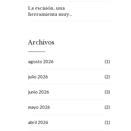
continuar con la
empresa familiar?
La escisión, una
herramienta muy
interesante
Archivos
agosto 2026
(1)
julio 2026
(2)
junio 2026
(3)
mayo 2026
(2)
abril 2026
(1)