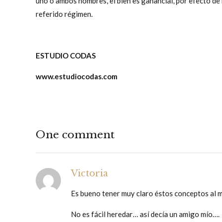
uno o ambos nombres, el bien es ganancial, por efecto de 
referido régimen.
ESTUDIO CODAS
www.estudiocodas.com
One comment
Victoria
Es bueno tener muy claro éstos conceptos al m
No es fácil heredar… así decía un amigo mío….