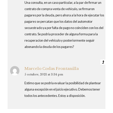
Una consulta, en un caso particular, a la par de firmar un
contrato de compra venta de vehiculo, se firmaron
pagares por la deuda, pero ahora a la hora de ejecutar los
pagares se percatan que los datos del automotor
secuestrado ya por falta de pago no coinciden con los del
contrato. Se podria proceder de alguna forma para la
recuperacion del vehiculo y posteriormente seguir
abonando la deuda de los pagares?
Marcelo Codas Frontanilla
5 octubre, 2021 at 3:34 pm
Estimo que se podria evaluar la posibilidad de plantear
alguna excepción en el juicio ejecutivo. Debemos tener
todos los antecedentes. Estoy a disposición.