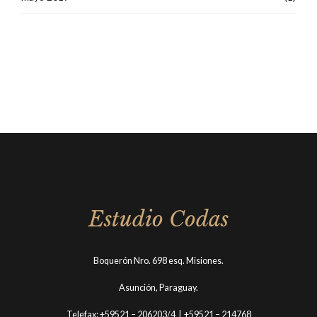
Estudio Codas
Boquerón Nro. 698 esq. Misiones.
Asunción, Paraguay.
Telefax: +59521 – 206203/4 | +59521 – 214768