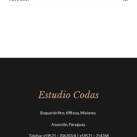
Estudio Codas
Boquerón Nro. 698 esq. Misiones.
Asunción, Paraguay.
Telefax: +59521 – 206203/4 | +59521 – 214768