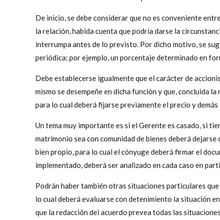
De inicio, se debe considerar que no es conveniente entr
la relación, habida cuenta que podría darse la circunstanc
interrumpa antes de lo previsto. Por dicho motivo, se sug
periódica; por ejemplo, un porcentaje determinado en for
Debe establecerse igualmente que el carácter de accionis
mismo se desempeñe en dicha función y que, concluida la 
para lo cual deberá fijarse previamente el precio y demá
Un tema muy importante es si el Gerente es casado, si tie
matrimonio sea con comunidad de bienes deberá dejarse c
bien propio, para lo cual el cónyuge deberá firmar el doc
implementado, deberá ser analizado en cada caso en parti
Podrán haber también otras situaciones particulares que 
lo cual deberá evaluarse con detenimiento la situación e
que la redacción del acuerdo prevea todas las situacione