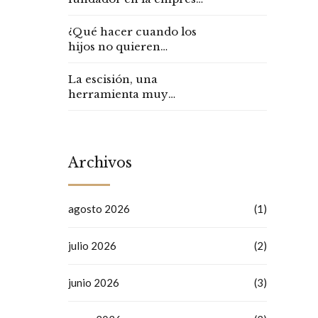
familiar
¿Qué hacer cuando los
hijos no quieren
continuar con la
empresa familiar?
La escisión, una
herramienta muy
interesante
Archivos
agosto 2026
(1)
julio 2026
(2)
junio 2026
(3)