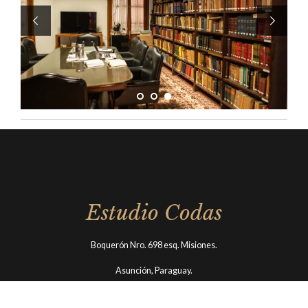
Estudio Codas
Boquerón Nro. 698 esq. Misiones.
Asunción, Paraguay.
Telefax: +59521 – 206203/4 | +59521 – 214768