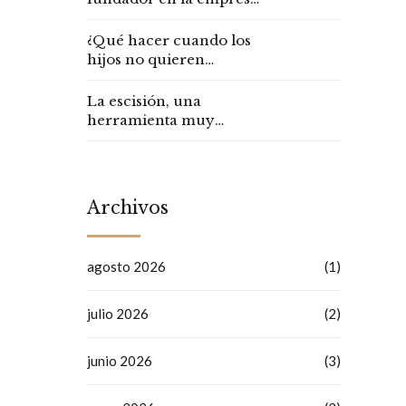
familiar
¿Qué hacer cuando los
hijos no quieren
continuar con la
empresa familiar?
La escisión, una
herramienta muy
interesante
Archivos
agosto 2026
(1)
julio 2026
(2)
junio 2026
(3)